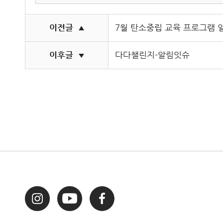
이전글
7월 탄소중립 교육 프로그램 
▲
이후글
다다챌린지-알림잇슈
▼