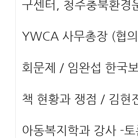
구센터, 청주충북환경운동
YWCA 사무총장 (협의
회문제 / 임완섭 한국
책 현황과 쟁점 / 김
아동복지학과 강사 -토론